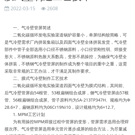
2022-03-15
2608
一、气冷壁管屏简述
二氧化碳循环发电实验渠道锅炉容量小，单屏结构较简略，可
是气冷壁需求厂内拼装集箱以及四面气冷壁全体拼装发货，气冷壁
部件中管子全部选用小口径不锈钢原料，小口径管刚性弱、焊接变
形大，不锈钢原料热胀大系数高，变形不易操控，为确保气冷壁全
体拼装，不锈钢气冷壁管屏的制作成为整个项目的重中之重，这需
采取非常规的工艺办法，才干满足其制作要求。
二、膜式气冷壁制作工艺技术
二氧化碳循环发电实验渠道四面气冷壁为膜式结构，其间前、
后气冷壁管屏由54根管、53根扁钢组合成屏，侧气冷壁管屏由57根
管、56根扁钢组合成屏。管子原料均为SA-213TP347H、规格均为Φ
28.6×7，扁钢原料均为06Cr19Ni10，设计规格均为6×12.7。
1. MPM工艺计划
为有用操控MPM焊接过程中管屏的变形，管屏需求选用合理焊
接次序。气冷壁管屏选用单元管片逐步成屏的组合方法，为尽量减