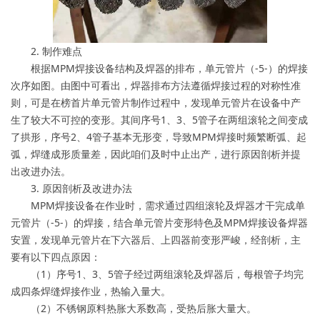
2. 制作难点
根据MPM焊接设备结构及焊器的排布，单元管片（-5-）的焊接
次序如图。由图中可看出，焊器排布方法遵循焊接过程的对称性准
则，可是在榜首片单元管片制作过程中，发现单元管片在设备中产
生了较大不可控的变形。其间序号1、3、5管子在两组滚轮之间变成
了拱形，序号2、4管子基本无形变，导致MPM焊接时频繁断弧、起
弧，焊缝成形质量差，因此咱们及时中止出产，进行原因剖析并提
出改进办法。
3. 原因剖析及改进办法
MPM焊接设备在作业时，需求通过四组滚轮及焊器才干完成单
元管片（-5-）的焊接，结合单元管片变形特色及MPM焊接设备焊器
安置，发现单元管片在下六器后、上四器前变形严峻，经剖析，主
要有以下四点原因：
（1）序号1、3、5管子经过两组滚轮及焊器后，每根管子均完
成四条焊缝焊接作业，热输入量大。
（2）不锈钢原料热胀大系数高，受热后胀大量大。