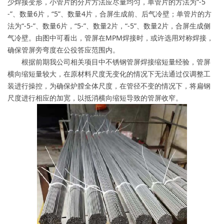
少焊接变形，小管片的分片方法应尽量均匀，单管片的方法为“-5
-”、数量6片，“5”、数量4片，合屏生成前、后气冷壁；单管片的方
法为“-5-”、数量6片，“5-”、数量2片，“-5”、数量2片，合屏生成侧
气冷壁。由图中可看出，管屏在MPM焊接时，或许选用对称焊接，
确保管屏旁弯度在公役答应范围内。
根据前期我公司相关项目中不锈钢管屏焊接缩短量经验，管屏
横向缩短量较大，在原材料尺度无变化的情况下无法通过仅调整工
装进行操控，为确保炉膛全体尺度，在管径不变的情况下，将扁钢
尺度进行相应的加宽，以抵消横向缩短导致的管屏收窄。